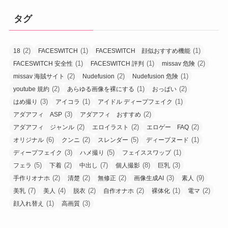
タグ
(2)
(1)
(1)
18
FACESWITCH
FACESWITCH 顔似おすすめ機能
(1)
(1)
(2)
FACESWITCH 安全性
FACESWITCH 評判
missav 危険
(2)
(2)
(1)
missav 海賊サイト
Nudefusion
Nudefusion 危険
(2)
(1)
(2)
youtube 規約
あらゆる画像を裸にする
おっぱい
(3)
(1)
(1)
はめ撮り
アイコラ
アイドル ディープフェイク
(3)
(2)
アダアフィ ASP
アダアフィ おすすめ
(2)
(2)
(2)
アダアフィ ジャンル
エロイラスト
エロゲー FAQ
(6)
(2)
(5)
(1)
オリジナル
クンニ
スレンダー
ディープヌード
(3)
(5)
(1)
ディープフェイク
ハメ撮り
フェイススワップ
(5)
(2)
(7)
(8)
(3)
フェラ
下着
中出し
個人撮影
巨乳
(2)
(2)
(2)
(3)
(9)
手作りオナホ
清楚
無修正
画像生成AI
素人
(7)
(4)
(2)
(2)
(1)
(2)
美乳
美人
脱衣
自作オナホ
裸体化
電マ
(1)
(3)
顔入れ替え
高画質